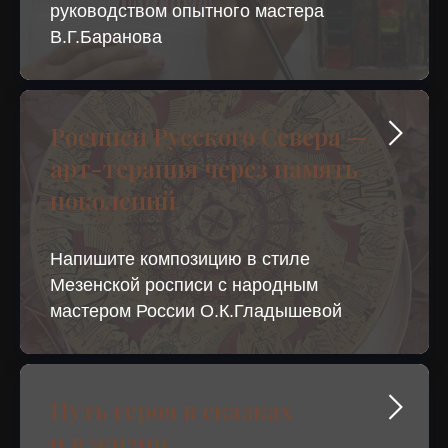
руководством опытного мастера
В.Г.Баранова
Росписи Русского Севера —
арт-терапия через память
поколений
Напишите композицию в стиле
Мезенской росписи с народным
мастером России О.К.Гладышевой
Путь героя в сказках
и в жизни