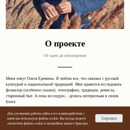
О проекте
От идеи до воплощения
Меня зовут Олеся Еремина. Я люблю все, что связано с русской
культурой и национальной традицией. Мне нравится исследовать
фольклор (особенно сказки), этнографию, традиции, ремесла,
старинный быт. А пока исследую, - делюсь интересным в своем
блоге.
Для улучшения работы сайта и его взаимодействия с
Благодаря ему в конце 2019 г. у меня родилась эта идея: создать
Хорошо
вами мы используем файлы cookie. Вы всегда можете
площадку, где каждый, где бы ни находился, сможет научиться
отключить файлы cookie в настройках вашего браузера.
тому, что когда-то любили и умели делать наши предки.