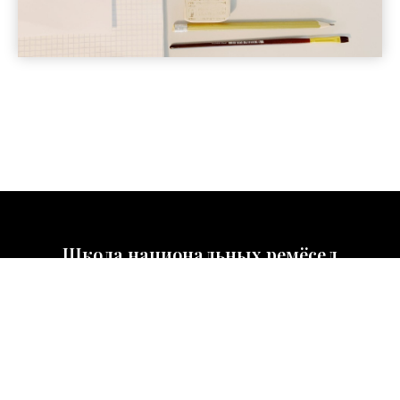
Школа национальных ремёсел
Олеси Ерёминой
Контакты
+7 931 521 94 03
info@rus-etnos.ru
Политика конфиденциальности
.
Договор-оферта
Лицензия на образовательную деятельность