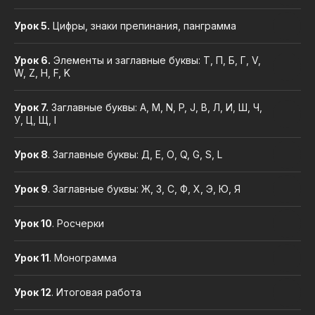
Урок 5.
Цифры, знаки препинания, панграмма
Урок 6.
Элементы и заглавные буквы: Т, П, Б, Г, V,
W, Z, H, F, K
Урок 7.
Заглавные буквы: А, М, N, P, J, B, Л, И, Ш, Ч,
У, Ц, Щ, I
Урок 8
. Заглавные буквы: Д, Е, О, Q, G, S, L
Урок 9
. Заглавные буквы: Ж, З, С, Ф, Х, Э, Ю, Я
Урок 10
. Росчерки
Урок 11
. Монограмма
Урок 12
. Итоговая работа