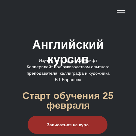
Английский
курсив
Изучите легендарный шрифт
Копперплейт под руководством опытного
преподавателя, каллиграфа и художника
В.Г.Баранова
Старт обучения 25
февраля
Записаться на курс