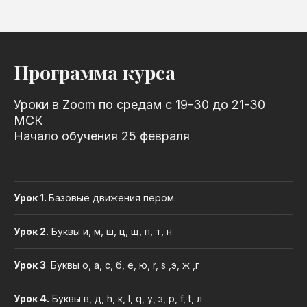
Программа курса
Уроки в Zoom по средам с 19-30 до 21-30
МСК
Начало обучения 25 февраля
Урок 1.
Базовые движения пером.
Урок 2.
Буквы и, м, ш, ц, щ, п, т, н
Урок 3
. Буквы о, а, с, б, е, ю, r, s ,э, ж ,г
Урок 4.
Буквы в, д, h, к, l, q, у, з, р, f, t, л